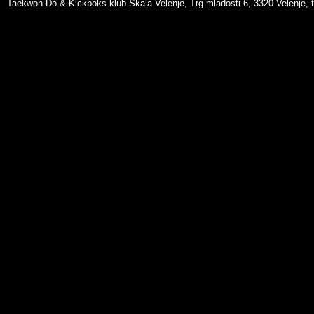
Taekwon-Do & Kickboks klub Skala Velenje, Trg mladosti 6, 3320 Velenje, t