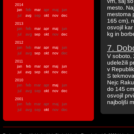
vrh, saj s
2014
mesto. Naj
feb
apr
maj
jun
jan
mar
mestoma po
jul
sep
avg
okt
nov
dec
165 cm), n
2013
osvojil ka
jan
feb
jun
mar
apr
maj
kg in borb
jul
avg
nov
sep
okt
dec
2012
7. Dob
jan
feb
jun
mar
apr
maj
jul
avg
dec
sep
okt
nov
V soboto, 
2011
udeležili 
jan
feb
mar
apr
maj
jun
v Republi
jul
avg
sep
okt
nov
dec
S tekmovan
2010
Nejc Rakuš
jan
feb
mar
apr
jun
maj
do 145 cm 
jul
avg
sep
okt
nov
dec
osvojil pr
2001
najboljši 
jan
feb
mar
apr
maj
jun
jul
avg
sep
nov
dec
okt