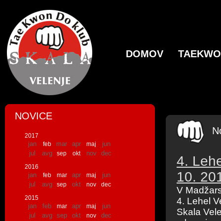
DOMOV
TAEKW
NOVICE
N
2017
jan
mar
apr
jun
feb
maj
jul
avg
nov
dec
sep
okt
4. Leh
2016
10. 20
jan
apr
jun
feb
mar
maj
jul
avg
okt
sep
nov
dec
V Madžars
2015
4. Lehel V
jan
feb
apr
jun
mar
maj
Skala Vele
jul
avg
sep
okt
dec
nov