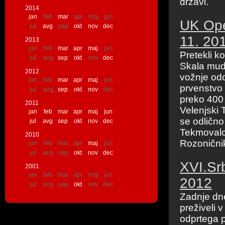
državi.
2014
feb
apr
maj
jun
jan
mar
UK Open
jul
sep
avg
okt
nov
dec
11. 20
2013
jan
feb
jun
mar
apr
maj
Pretekli 
jul
avg
nov
sep
okt
dec
Skala mudil
2012
vožnje od
jan
feb
jun
mar
apr
maj
prvenstvo 
jul
avg
dec
sep
okt
nov
preko 400 
2011
Velenjski 
jan
feb
mar
apr
maj
jun
se odlično 
jul
avg
sep
okt
nov
dec
Tekmovalce
2010
Rozonični
jan
feb
mar
apr
jun
maj
jul
avg
sep
okt
nov
dec
XVI.Srb
2001
jan
feb
mar
apr
maj
jun
2012
jul
avg
sep
nov
dec
okt
Zadnje dne
preživeli 
odprtega p