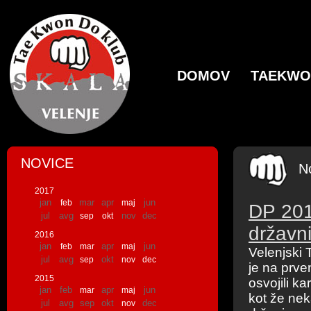
DOMOV
TAEKW
NOVICE
N
2017
jan
mar
apr
jun
feb
maj
DP 201
jul
avg
nov
dec
sep
okt
državn
2016
jan
apr
jun
feb
mar
maj
Velenjski 
jul
avg
okt
sep
nov
dec
je na prve
2015
osvojili k
jan
feb
apr
jun
mar
maj
kot že nek
jul
avg
sep
okt
dec
nov