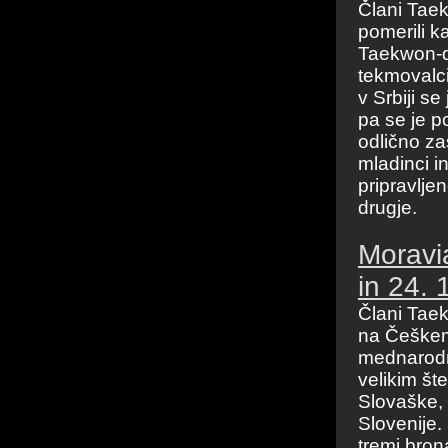
Člani Taek
pomerili k
Taekwon-do
tekmovalci
v Srbiji s
pa se je p
odlično za
mladinci i
pripravljen
drugje.
Moravi
in 24. 
Člani Taek
na Češkem 
mednarodni
velikim št
Slovaške, 
Slovenije. 
tremi bron