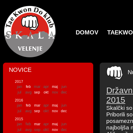
DOMOV
TAEKW
NOVICE
N
2017
jan
mar
apr
jun
feb
maj
Državn
jul
avg
nov
dec
sep
okt
2015
2016
jan
apr
jun
feb
mar
maj
Skalčki so
jul
avg
okt
sep
nov
dec
Priborili s
2015
posameznik
jan
feb
apr
jun
mar
maj
najboljša 
jul
avg
sep
okt
dec
nov