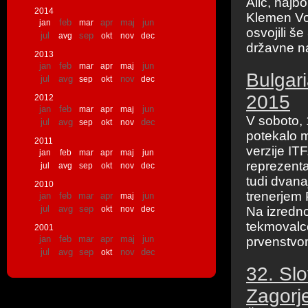
Alič, najbo
2014
Klemen Vog
feb
apr
maj
jun
jan
mar
osvojili š
jul
sep
avg
okt
nov
dec
državne na
2013
jan
feb
jun
mar
apr
maj
Bulgari
jul
avg
nov
sep
okt
dec
2015
2012
jan
feb
jun
mar
apr
maj
V soboto, 
jul
avg
dec
sep
okt
nov
potekalo 
2011
verzije IT
jan
feb
mar
apr
maj
jun
reprezenta
jul
avg
sep
okt
nov
dec
tudi dvan
2010
trenerjem
jan
feb
mar
apr
jun
maj
jul
avg
sep
okt
nov
dec
Na izredno
tekmovalce
2001
jan
feb
mar
apr
maj
jun
prvenstvom
jul
avg
sep
nov
dec
okt
32. Slo
Zagorje