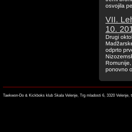
osvojila pe
VII. L
10. 201
Drugi okto
Madžarske
odprto prv
Nizozemske
Romunije, 
ponovno od
Taekwon-Do & Kickboks klub Skala Velenje, Trg mladosti 6, 3320 Velenje, t